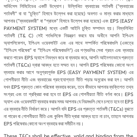
সার্ভিসেস লিমিটেডের একটি উদ্যোগ। উল্লিখিত ব্যবহারের শর্তাবলী ("ব্যবহারের
শর্তাবলী" বা যা "চুক্তি" হিসাবে উল্লেখ করা হয়েছে) অবগত ও মান্য করার মাধ্যমে
আপনার ("ব্যবহারকারী" বা “গ্রাহক" হিসাবে উল্লেখ করা হয়েছে) এবং EPS (EASY
PAYMENT SYSTEM) মধ্যে একটি আইনি চুক্তি সম্পাদন হয়। নিম্নলিখিত
শর্তাবলী (T& C) সেই শর্তগুলিকে নিয়ন্ত্রণ করবে যার অধীনে আপনি ইপিএস
অ্যাপলিকেশন, ইপিএস ওয়েবসাইট এবং এর সাথে সম্পর্কিত পরিষেবাগুলি (একত্রে
"ইপিএস পরিষেবা" বা "ইপিএস পরিষেবাগুলি") এর পণ্যগুলির সেবা গ্রহন এবং ব্যবহার
করতে পারেন৷ EPS অ্যাপে নিবন্ধন করে বা ব্যবহার করে, আপনি আইনগতভাবে প্রদত্ত
শর্তাবলী (T&Cs) দ্বারা আবদ্ধ হতে সম্মত হন। আপনি EPS পরিষেবার কোনো অংশ
ব্যবহার করার আগে অনুগ্রহপূর্বক EPS (EASY PAYMENT SYSTEM) এর
গোপনীয়তা নীতি এবং ব্যবহারের গ্রহণযোগ্যতা নীতি পড়ার অনুরোধ করা হল। আপনি
যখন EPS প্রদত্ত কোন পরিষেবা ব্যবহার করেন, তবে কীভাবে আপনার ব্যক্তিগত তথ্য
সংগ্রহ এবং তা প্রক্রিয়া করা হবে তা EPS এর গোপনীয়তা নীতি বর্ণনা করে। EPS
অ্যাপ এবং ওয়েবসাইট ব্যবহার করার সময় আপনার যে নিয়মগুলি মেনে চলতে হবে তা EPS
এর ব্যবহার নীতি নির্ধারণ করে। আপনি যদি EPS এর প্রদত্ত শর্তাবলী (T&Cs) বুঝতে
না পারেন বা গোপনীয়তা নীতি এবং কুকিস নীতি দ্বারা আবদ্ধ হতে না চান, তাহলে আপনার
EPS পরিষেবার কোনো অংশ ব্যবহার করা সমীচীন নয়।
These T&Cs shall be effective, valid and binding from the