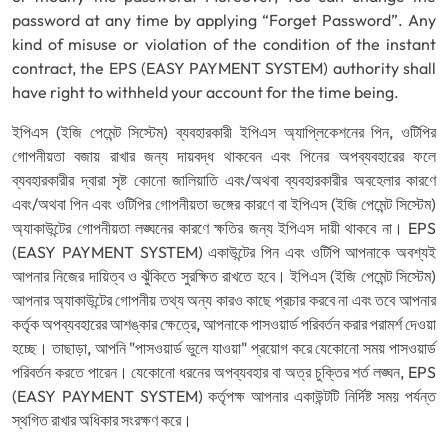
password at any time by applying “Forget Password”. Any
kind of misuse or violation of the condition of the instant
contract, the EPS (EASY PAYMENT SYSTEM) authority shall
have right to withheld your account for the time being.
ইপিএস (ইজি পেমেন্ট সিস্টেম) ব্যবহারকারী ইপিএস অ্যাপ্লিকেশনের পিন, ওটিপির
গোপনীয়তা বজায় রাখার জন্য দায়বদ্ধ থাকবেন এবং পিনের অপব্যবহারের ফলে
ব্যবহারকারীর দ্বারা সৃষ্ট কোনো জালিয়াতি এবং/অথবা ব্যবহারকারীর অবহেলার কারণে
এবং/অথবা পিন এবং ওটিপির গোপনীয়তা ভঙ্গের কারণে বা ইপিএস (ইজি পেমেন্ট সিস্টেম)
অ্যাকাউন্টের গোপনীয়তা লঙ্ঘনের কারণে ক্ষতির জন্য ইপিএস দায়ী থাকবে না। EPS
(EASY PAYMENT SYSTEM) একাউন্টের পিন এবং ওটিপি আপনাকে অবশ্যই
আপনার নিজের দায়িত্ব ও ঝুঁকিতে সুরক্ষিত রাখতে হবে। ইপিএস (ইজি পেমেন্ট সিস্টেম)
আপনার অ্যাকাউন্টের গোপনীয় তথ্য অন্য কারও কাছে প্রচার করবে না এবং তবে আপনার
কর্তৃক অপব্যবহারের আশঙ্কার ক্ষেত্রে, আপনাকে পাসওয়ার্ড পরিবর্তন করার পরামর্শ দেওয়া
হচ্ছে। তাছাড়া, আপনি "পাসওয়ার্ড ভুলে যাওয়া" প্রয়োগ করে যেকোনো সময় পাসওয়ার্ড
পরিবর্তন করতে পারেন। যেকোনো ধরনের অপব্যবহার বা অত্র চুক্তির শর্ত লঙ্ঘন, EPS
(EASY PAYMENT SYSTEM) কর্তৃপক্ষ আপনার একাউন্টটি নির্দিষ্ট সময় পর্যন্ত
স্থগিত রাখার অধিকার সংরক্ষণ করে।