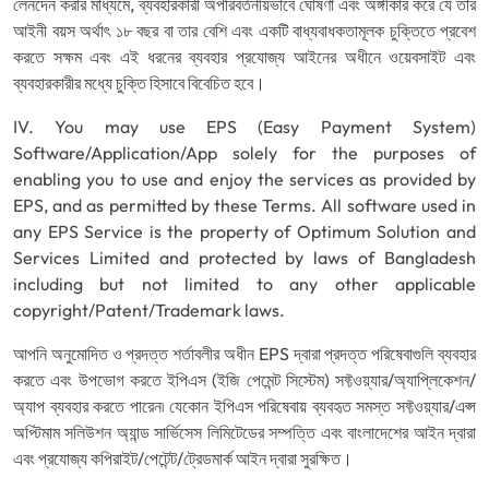
লেনদেন করার মাধ্যমে, ব্যবহারকারী অপরিবর্তনীয়ভাবে ঘোষণা এবং অঙ্গীকার করে যে তার
আইনী বয়স অর্থাৎ ১৮ বছর বা তার বেশি এবং একটি বাধ্যবাধকতামূলক চুক্তিতে প্রবেশ
করতে সক্ষম এবং এই ধরনের ব্যবহার প্রযোজ্য আইনের অধীনে ওয়েবসাইট এবং
ব্যবহারকারীর মধ্যে চুক্তি হিসাবে বিবেচিত হবে।
IV. You may use EPS (Easy Payment System)
Software/Application/App solely for the purposes of
enabling you to use and enjoy the services as provided by
EPS, and as permitted by these Terms. All software used in
any EPS Service is the property of Optimum Solution and
Services Limited and protected by laws of Bangladesh
including but not limited to any other applicable
copyright/Patent/Trademark laws.
আপনি অনুমোদিত ও প্রদত্ত শর্তাবলীর অধীন EPS দ্বারা প্রদত্ত পরিষেবাগুলি ব্যবহার
করতে এবং উপভোগ করতে ইপিএস (ইজি পেমেন্ট সিস্টেম) সফ্টওয়্যার/অ্যাপ্লিকেশন/
অ্যাপ ব্যবহার করতে পারেন৷ যেকোন ইপিএস পরিষেবায় ব্যবহৃত সমস্ত সফ্টওয়্যার/এপ্স
অপ্টিমাম সলিউশন অ্যান্ড সার্ভিসেস লিমিটেডের সম্পত্তি এবং বাংলাদেশের আইন দ্বারা
এবং প্রযোজ্য কপিরাইট/পেটেন্ট/ট্রেডমার্ক আইন দ্বারা সুরক্ষিত।