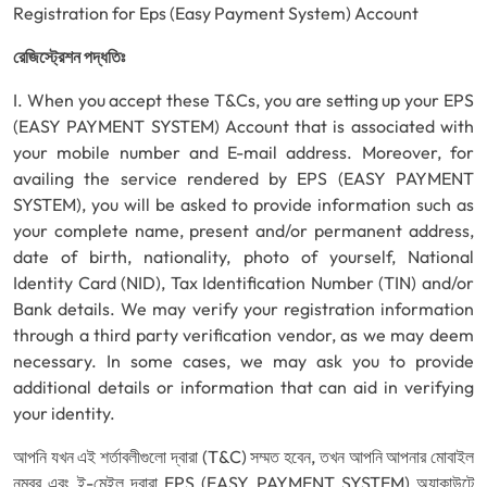
Registration for Eps (Easy Payment System) Account
রেজিস্ট্রেশন পদ্ধতিঃ
I. When you accept these T&Cs, you are setting up your EPS
(EASY PAYMENT SYSTEM) Account that is associated with
your mobile number and E-mail address. Moreover, for
availing the service rendered by EPS (EASY PAYMENT
SYSTEM), you will be asked to provide information such as
your complete name, present and/or permanent address,
date of birth, nationality, photo of yourself, National
Identity Card (NID), Tax Identification Number (TIN) and/or
Bank details. We may verify your registration information
through a third party verification vendor, as we may deem
necessary. In some cases, we may ask you to provide
additional details or information that can aid in verifying
your identity.
আপনি যখন এই শর্তাবলীগুলো দ্বারা (T&C) সম্মত হবেন, তখন আপনি আপনার মোবাইল
নম্বর এবং ই-মেইল দ্বারা EPS (EASY PAYMENT SYSTEM) অ্যাকাউন্টে