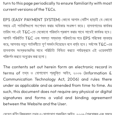
turn to this page periodically to ensure familiarity with most
current versions of the T&Cs.
EPS (EASY PAYMENT SYSTEM) কোনো আগাম নোটিশ ছাড়াই যে কোনো
সময়ে এই শর্তাবলিগুলো সংশোধন করার অধিকার সংরক্ষণ করে। হালনাগাদের কার্যকর
তারিখ সহ এই T&C-তে যেকোনো পরিবর্তন প্রকাশ করার সাথে সাথেই কার্যকর হবে।
আপনি পরিবর্তিত T&C এবং সমস্ত সম্ভাব্য পরিবর্তনের পরে EPS পরিষেবা ব্যবহার
করে, আপনার নতুন শর্তাবলীতে পূর্ণ সমর্থন দিয়েছেন বলে ধার্য্য হবে। সর্বশেষ T&C-এর
হালনাগাদ সংস্করণগুলির সাথে পরিচিতি নিশ্চিত করতে পর্যায়ক্রমে এই ওয়েবসাইট
পরিদর্শন করতে অনুরোধ করা হলো।
The contents set out herein form an electronic record in
terms of তথ্য ও যোগাযোগ প্রযুক্তি আইন, ২০০৬ (Information &
Communication Technology Act, 2006) and rules there
under as applicable and as amended from time to time. As
such, this document does not require any physical or digital
signatures and forms a valid and binding agreement
between the Website and the User.
যেহেতু বর্ণিত বিষয়বস্তু তথ্য ও যোগাযোগ প্রযুক্তি আইন, ২০০৬ (প্রযোজ্য এবং সময়ে